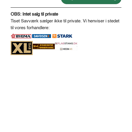
antal
A
l
OBS: Intet salg til private
t
Tiset Savværk sælger ikke til private. Vi henviser i stedet
e
til vores forhandlere:
r
n
a
t
i
v
e
: