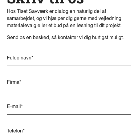
Hos Tiset Savværk er dialog en naturlig del af
samarbejdet, og vi hjælper dig gerne med vejledning,
materialevalg eller et bud på en løsning til dit projekt.
Send os en besked, så kontakter vi dig hurtigst muligt.
A
l
t
e
r
n
a
t
i
v
e
: