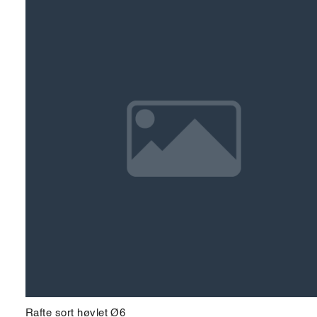
Rafte sort høvlet Ø6