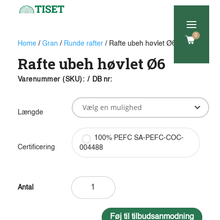
a
0
Home
/
Gran
/
Runde rafter
/ Rafte ubeh høvlet Ø6
Rafte ubeh høvlet Ø6
Varenummer (SKU):
/
DB nr:
Længde
100% PEFC SA-PEFC-COC-
Certificering
004488
Rafte
ubeh
høvlet
Ø6
Føj til tilbudsanmodning