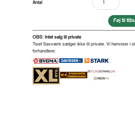
afbarket
og
pudset
Føj til ti
Ø16-
A
18
l
OBS: Intet salg til private
antal
t
Tiset Savværk sælger ikke til private. Vi henviser i st
e
forhandlere:
r
n
a
t
i
v
e
: