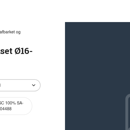
Produkter
Viden
Bæredygtighed
Innovation
afbarket og
set Ø16-
C 100% SA-
04488