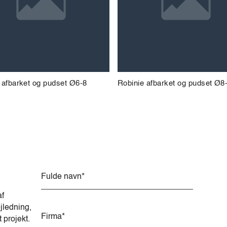
 afbarket og pudset Ø6-8
Robinie afbarket og pudset Ø8
A
l
t
af
e
jledning,
r
t projekt.