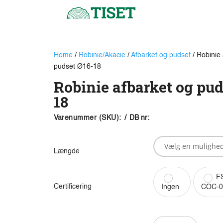
Home
/
Robinie/Akacie
/
Afbarket og pudset
/ Robinie 
pudset Ø16-18
Robinie afbarket og pud
18
Varenummer (SKU):
/
DB nr:
Længde
FS
Certificering
Ingen
COC-0
Robinie