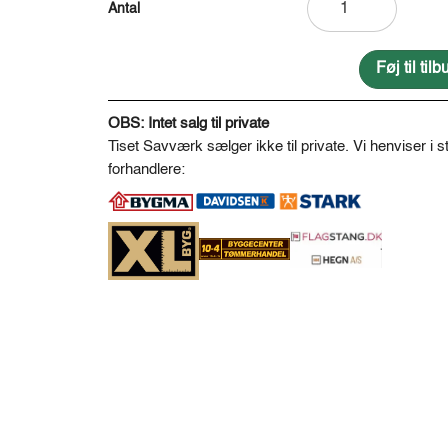
afbarket
og
pudset
Føj til ti
Ø8-
A
10
l
OBS: Intet salg til private
antal
t
Tiset Savværk sælger ikke til private. Vi henviser i st
e
forhandlere:
r
n
a
t
i
v
e
: