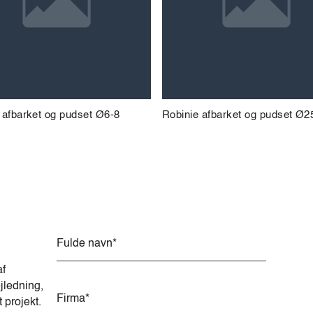
 afbarket og pudset Ø6-8
Robinie afbarket og pudset Ø2
A
l
t
af
e
jledning,
r
t projekt.