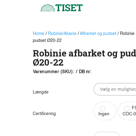
Home
/
Robinie/Akacie
/
Afbarket og pudset
/ Robinie 
pudset Ø20-22
Robinie afbarket og pud
Ø20-22
Varenummer (SKU):
/
DB nr:
Længde
FS
Certificering
Ingen
COC-0
Robinie