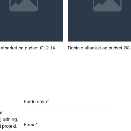
 afbarket og pudset Ø12-14
Robinie afbarket og pudset Ø8
A
l
t
af
e
jledning,
r
t projekt.