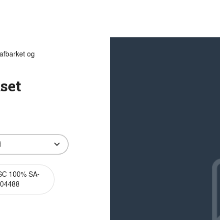
Produkter
Viden
Bæredygtighed
Innovation
afbarket og
set
C 100% SA-
04488