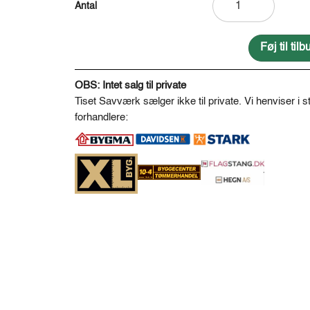
afbarket
og
pudset
Føj til ti
Ø20-
A
22
l
OBS: Intet salg til private
antal
t
Tiset Savværk sælger ikke til private. Vi henviser i st
e
forhandlere:
r
n
a
t
i
v
e
: