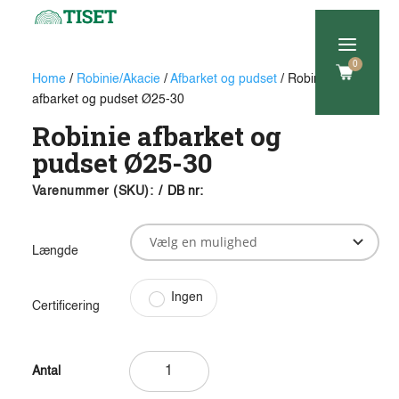
a
0
Home
/
Robinie/Akacie
/
Afbarket og pudset
/ Robinie
afbarket og pudset Ø25-30
Robinie afbarket og
pudset Ø25-30
Varenummer (SKU):
/
DB nr:
Længde
Ingen
Certificering
Robinie
afbarket