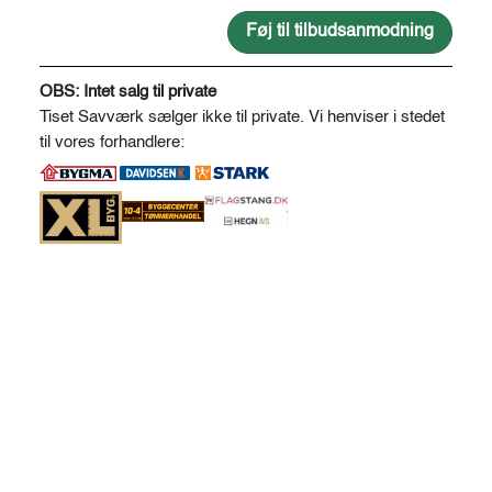
og
pudset
Føj til tilbudsanmodning
Ø25-
A
30
l
OBS: Intet salg til private
antal
t
Tiset Savværk sælger ikke til private. Vi henviser i stedet
e
til vores forhandlere:
r
n
a
t
i
v
e
: