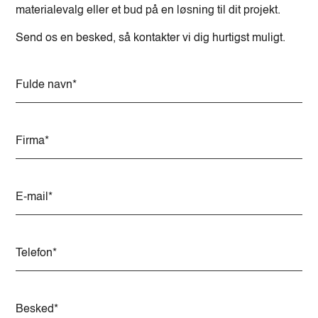
materialevalg eller et bud på en løsning til dit projekt.
Send os en besked, så kontakter vi dig hurtigst muligt.
A
l
t
e
r
n
a
t
i
v
e
: