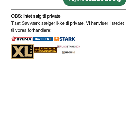
A
l
OBS: Intet salg til private
t
Tiset Savværk sælger ikke til private. Vi henviser i stedet
e
til vores forhandlere:
r
n
a
t
i
v
e
: