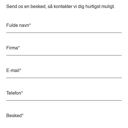
Send os en besked, så kontakter vi dig hurtigst muligt.
A
l
t
e
r
n
a
t
i
v
e
: