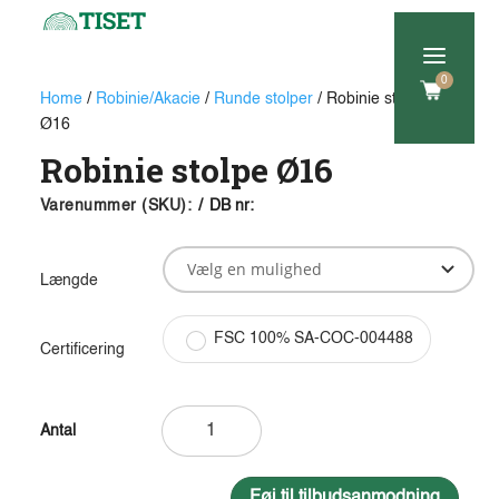
a
0
Home
/
Robinie/Akacie
/
Runde stolper
/ Robinie stolpe
Ø16
Robinie stolpe Ø16
Varenummer (SKU):
/
DB nr:
Længde
FSC 100% SA-COC-004488
Certificering
Robinie
stolpe
Ø16
antal
Føj til tilbudsanmodning