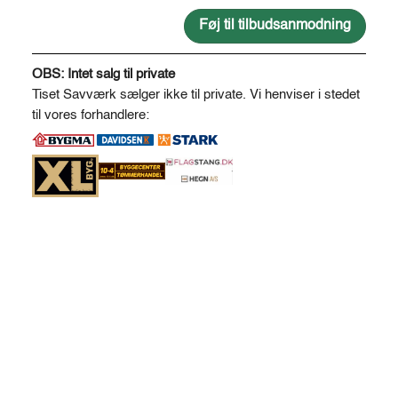
2,1
*
Føj til tilbudsanmodning
3,7
A
m.
l
OBS: Intet salg til private
-
t
Tiset Savværk sælger ikke til private. Vi henviser i stedet
delvist
e
til vores forhandlere:
samlet
r
antal
n
a
t
i
v
e
: