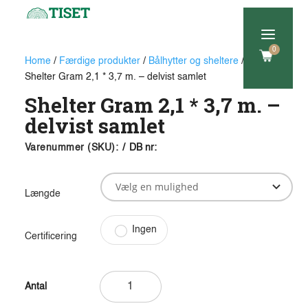
a
0
Home
/
Færdige produkter
/
Bålhytter og sheltere
/
Shelter
/
Shelter Gram 2,1 * 3,7 m. – delvist samlet
Shelter Gram 2,1 * 3,7 m. –
delvist samlet
Varenummer (SKU):
/
DB nr:
Længde
Ingen
Certificering
Shelter
Gram