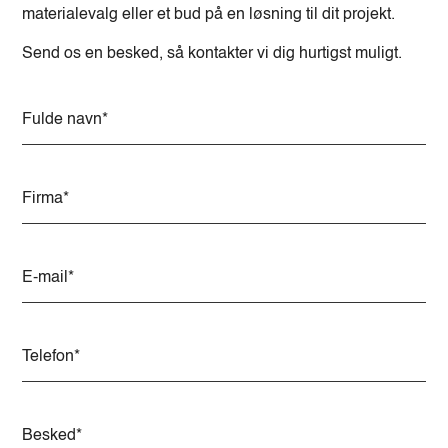
materialevalg eller et bud på en løsning til dit projekt.
Send os en besked, så kontakter vi dig hurtigst muligt.
A
l
t
e
r
n
a
t
i
v
e
: