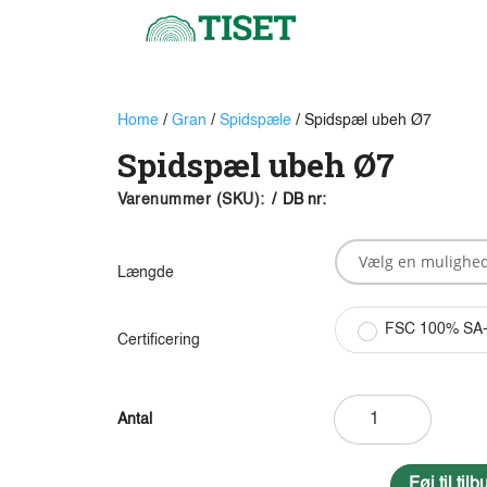
Home
/
Gran
/
Spidspæle
/ Spidspæl ubeh Ø7
Spidspæl ubeh Ø7
Varenummer (SKU):
/
DB nr:
Længde
FSC 100% SA
Certificering
Spidspæl
ubeh
Ø7
antal
Føj til ti