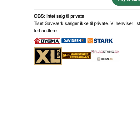
A
l
OBS: Intet salg til private
t
Tiset Savværk sælger ikke til private. Vi henviser i st
e
forhandlere:
r
n
a
t
i
v
e
: