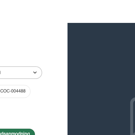
Produkter
Viden
Bæredygtighed
Innovation
-COC-004488
lbudsanmodning