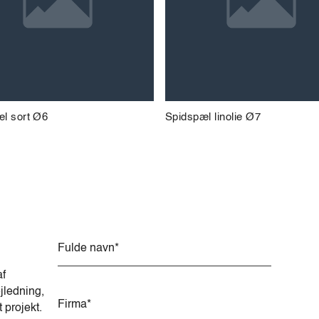
l sort Ø6
Spidspæl linolie Ø7
A
l
t
af
e
jledning,
r
t projekt.