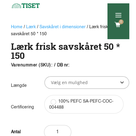
a
0
Home
/
Lærk
/
Savskåret i dimensioner
/ Lærk frisk
savskåret 50 * 150
Lærk frisk savskåret 50 *
150
Varenummer (SKU):
/
DB nr:
Længde
100% PEFC SA-PEFC-COC-
Certificering
004488
Lærk
frisk