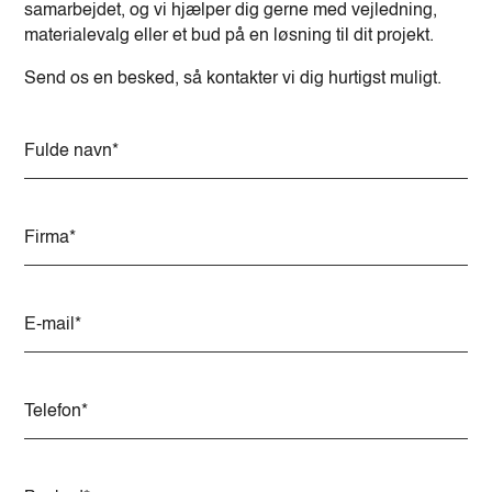
samarbejdet, og vi hjælper dig gerne med vejledning,
materialevalg eller et bud på en løsning til dit projekt.
Send os en besked, så kontakter vi dig hurtigst muligt.
A
l
t
e
r
n
a
t
i
v
e
: