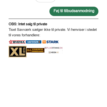
savskåret
50
Føj til tilbudsanmodning
*
A
150
l
OBS: Intet salg til private
antal
t
Tiset Savværk sælger ikke til private. Vi henviser i stedet
e
til vores forhandlere:
r
n
a
t
i
v
e
: