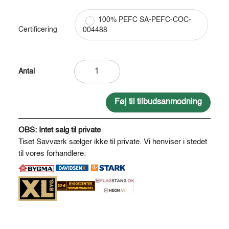
100% PEFC SA-PEFC-COC-
Certificering
004488
Lærketømmer
savskåret,
tørret
antal
Føj til tilbudsanmodning
A
l
OBS: Intet salg til private
t
Tiset Savværk sælger ikke til private. Vi henviser i stedet
e
til vores forhandlere:
r
n
a
t
i
v