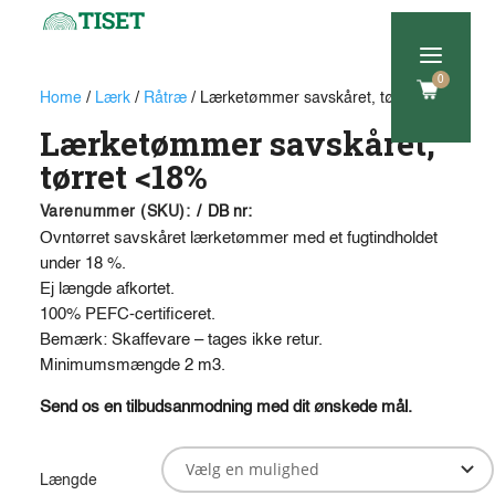
a
0
Home
/
Lærk
/
Råtræ
/ Lærketømmer savskåret, tørret
Lærketømmer savskåret,
tørret <18%
Varenummer (SKU):
/
DB nr:
Ovntørret savskåret lærketømmer med et fugtindholdet
under 18 %.
Ej længde afkortet.
100% PEFC-certificeret.
Bemærk: Skaffevare – tages ikke retur.
Minimumsmængde 2 m3.
Send os en tilbudsanmodning med dit ønskede mål.
Længde