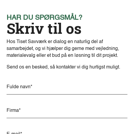
HAR DU SPØRGSMÅL?
Skriv til os
Hos Tiset Savværk er dialog en naturlig del af
samarbejdet, og vi hjælper dig gerne med vejledning,
materialevalg eller et bud på en løsning til dit projekt.
Send os en besked, så kontakter vi dig hurtigst muligt.
A
l
t
e
r
n
a
t