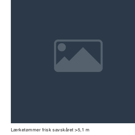
Lærketømmer frisk savskåret >5,1 m