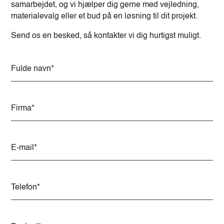
samarbejdet, og vi hjælper dig gerne med vejledning,
materialevalg eller et bud på en løsning til dit projekt.
Send os en besked, så kontakter vi dig hurtigst muligt.
A
l
t
e
r
n
a
t
i
v
e
: