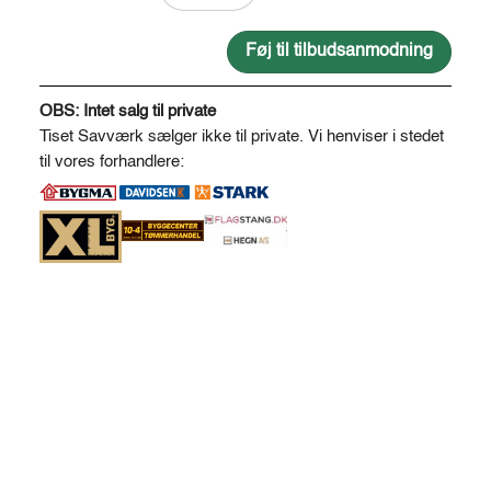
og
pudset
Føj til tilbudsanmodning
Ø12-
A
14
l
OBS: Intet salg til private
antal
t
Tiset Savværk sælger ikke til private. Vi henviser i stedet
e
til vores forhandlere:
r
n
a
t
i
v
e
: