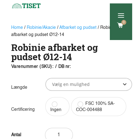
a
0
Home
/
Robinie/Akacie
/
Afbarket og pudset
/ Robinie
afbarket og pudset Ø12-14
Robinie afbarket og
pudset Ø12-14
Varenummer (SKU):
/
DB nr:
Længde
FSC 100% SA-
Certificering
Ingen
COC-004488
Robinie
afbarket