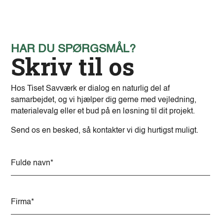
HAR DU SPØRGSMÅL?
Skriv til os
Hos Tiset Savværk er dialog en naturlig del af
samarbejdet, og vi hjælper dig gerne med vejledning,
materialevalg eller et bud på en løsning til dit projekt.
Send os en besked, så kontakter vi dig hurtigst muligt.
A
l
t
e
r
n