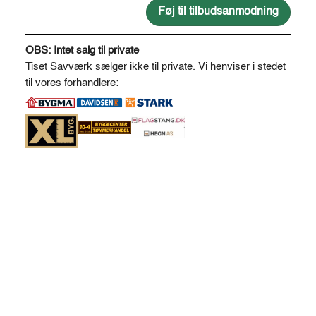
*
Føj til tilbudsanmodning
120
A
antal
l
OBS: Intet salg til private
t
Tiset Savværk sælger ikke til private. Vi henviser i stedet
e
til vores forhandlere:
r
n
a
t
i
v
e
: