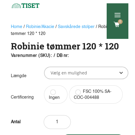
a
0
Home
/
Robinie/Akacie
/
Savskårede stolper
/ Robinie
tømmer 120 * 120
Robinie tømmer 120 * 120
Varenummer (SKU):
/
DB nr:
Længde
FSC 100% SA-
Certificering
Ingen
COC-004488
Robinie
tømmer
120