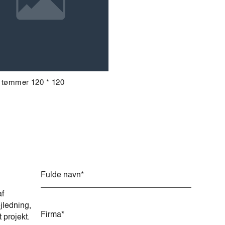
 tømmer 120 * 120
A
l
t
af
e
jledning,
r
t projekt.