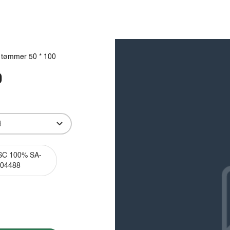
Produkter
Viden
Bæredygtighed
Innovation
 tømmer 50 * 100
0
C 100% SA-
04488