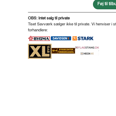
*
Føj til ti
100
A
antal
l
OBS: Intet salg til private
t
Tiset Savværk sælger ikke til private. Vi henviser i st
e
forhandlere:
r
n
a
t
i
v
e
: