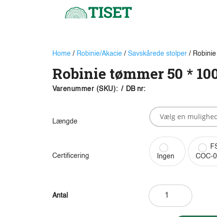
Home
/
Robinie/Akacie
/
Savskårede stolper
/ Robinie
Robinie tømmer 50 * 10
Varenummer (SKU):
/
DB nr:
Længde
FS
Certificering
Ingen
COC-0
Robinie
tømmer
50