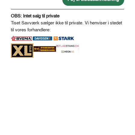
antal
A
l
OBS: Intet salg til private
t
Tiset Savværk sælger ikke til private. Vi henviser i stedet
e
til vores forhandlere:
r
n
a
t
i
v
e
: