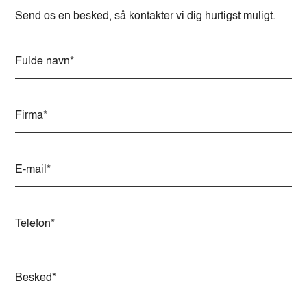
Send os en besked, så kontakter vi dig hurtigst muligt.
A
l
t
e
r
n
a
t
i
v
e
: