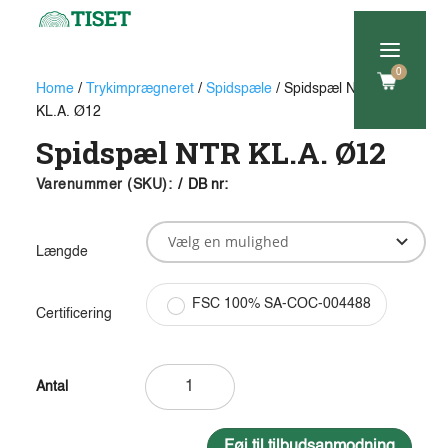
a
0
Home
/
Trykimprægneret
/
Spidspæle
/ Spidspæl NTR
KL.A. Ø12
Spidspæl NTR KL.A. Ø12
Varenummer (SKU):
/
DB nr:
Længde
FSC 100% SA-COC-004488
Certificering
Spidspæl
NTR
KL.A.
Ø12
Føj til tilbudsanmodning