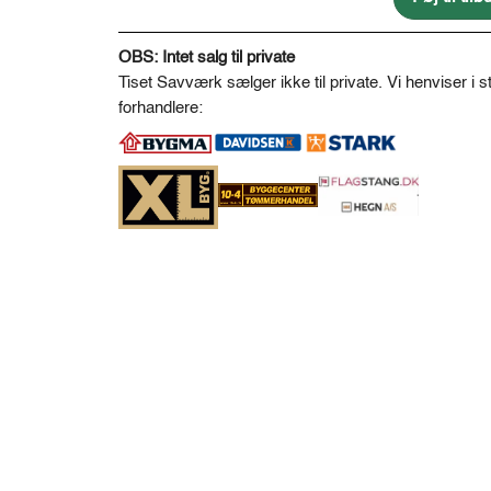
antal
A
l
OBS: Intet salg til private
t
Tiset Savværk sælger ikke til private. Vi henviser i st
e
forhandlere:
r
n
a
t
i
v
e
: