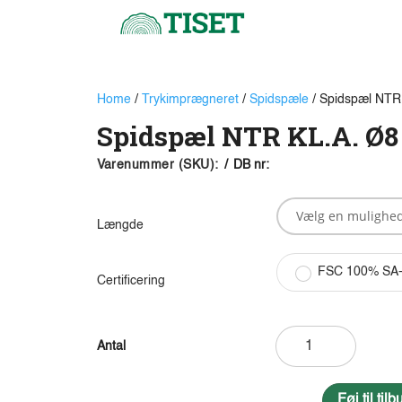
Home
/
Trykimprægneret
/
Spidspæle
/ Spidspæl NTR
Spidspæl NTR KL.A. Ø8
Varenummer (SKU):
/
DB nr:
Længde
FSC 100% SA
Certificering
Spidspæl
NTR
KL.A.
Ø8
Føj til ti