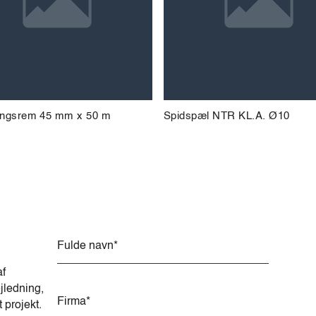
ingsrem 45 mm x 50 m
Spidspæl NTR KL.A. Ø10
A
l
t
af
e
jledning,
r
t projekt.