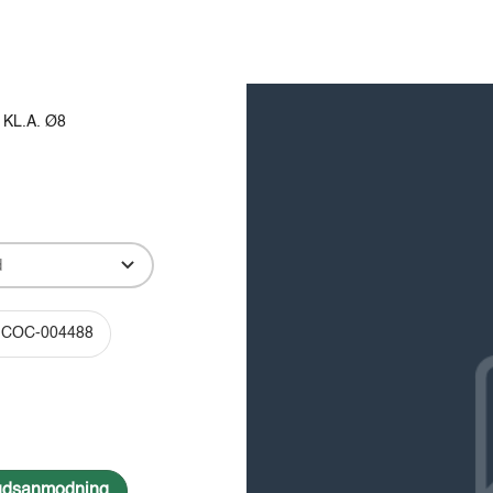
Produkter
Viden
Bæredygtighed
Innovation
 KL.A. Ø8
-COC-004488
lbudsanmodning