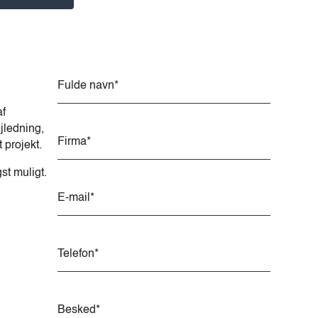
Alternative:
af
jledning,
t projekt.
gst muligt.