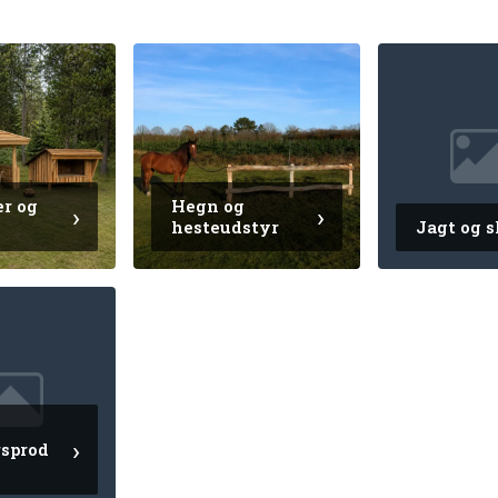
er og
Hegn og
e
hesteudstyr
Jagt og 
sprod