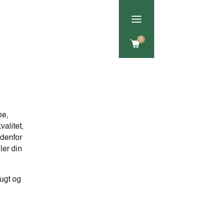
a
Om os
Kontakt
0
ne,
alitet,
ndenfor
ller din
rugt og