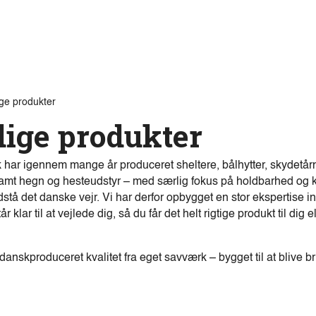
Produkter
Viden
Bæredygtighed
Innovation
ge produkter
ige produkter
 har igennem mange år produceret sheltere, bålhytter, skydetår
amt hegn og hesteudstyr – med særlig fokus på holdbarhed og kv
stå det danske vejr. Vi har derfor opbygget en stor ekspertise i
r klar til at vejlede dig, så du får det helt rigtige produkt til dig e
danskproduceret kvalitet fra eget savværk – bygget til at blive b