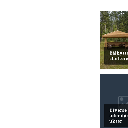
Bålhytt
shelter
Diverse
udendør
ukter