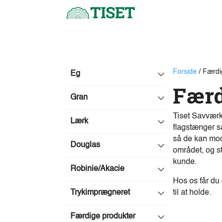
Forside
/ Færdi
Eg
Færd
Gran
Tiset Savværk
Lærk
flagstænger s
så de kan mod
Douglas
området, og stå
kunde.
Robinie/Akacie
Hos os får du 
Trykimprægneret
til at holde.
Færdige produkter