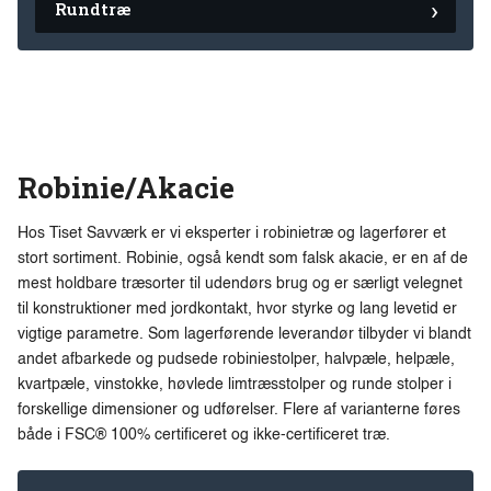
Rundtræ
Robinie/Akacie
Hos Tiset Savværk er vi eksperter i robinietræ og lagerfører et
stort sortiment. Robinie, også kendt som falsk akacie, er en af de
mest holdbare træsorter til udendørs brug og er særligt velegnet
til konstruktioner med jordkontakt, hvor styrke og lang levetid er
vigtige parametre. Som lagerførende leverandør tilbyder vi blandt
andet afbarkede og pudsede robiniestolper, halvpæle, helpæle,
kvartpæle, vinstokke, høvlede limtræsstolper og runde stolper i
forskellige dimensioner og udførelser. Flere af varianterne føres
både i FSC® 100% certificeret og ikke-certificeret træ.